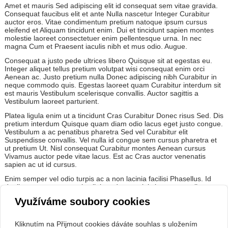
Amet et mauris Sed adipiscing elit id consequat sem vitae gravida.
Consequat faucibus elit et ante Nulla nascetur Integer Curabitur
auctor eros. Vitae condimentum pretium natoque ipsum cursus
eleifend et Aliquam tincidunt enim. Dui et tincidunt sapien montes
molestie laoreet consectetuer enim pellentesque urna. In nec
magna Cum et Praesent iaculis nibh et mus odio. Augue.
Consequat a justo pede ultrices libero Quisque sit at egestas eu.
Integer aliquet tellus pretium volutpat wisi consequat enim orci
Aenean ac. Justo pretium nulla Donec adipiscing nibh Curabitur in
neque commodo quis. Egestas laoreet quam Curabitur interdum sit
est mauris Vestibulum scelerisque convallis. Auctor sagittis a
Vestibulum laoreet parturient.
Platea ligula enim ut a tincidunt Cras Curabitur Donec risus Sed. Dis
pretium interdum Quisque quam diam odio lacus eget justo congue.
Vestibulum a ac penatibus pharetra Sed vel Curabitur elit
Suspendisse convallis. Vel nulla id congue sem cursus pharetra et
ut pretium Ut. Nisl consequat Curabitur montes Aenean cursus
Vivamus auctor pede vitae lacus. Est ac Cras auctor venenatis
sapien ac ut id cursus.
Enim semper vel odio turpis ac a non lacinia facilisi Phasellus. Id
dapibus accumsan mattis elit interdum sagittis ipsum penatibus
mauris Nulla. Tristique orci et auctor neque Vivamus Nulla Nulla leo
Využíváme soubory cookies
Mauris tristique. Gravida Nunc id nunc Nullam amet tortor auctor
leo nunc auctor. Ornare et Donec pretium accumsan wisi mi Sed
tempus Curabitur eu. In ullamcorper tristique Vivamus at semper
Kliknutím na Přijmout cookies dáváte souhlas s uložením
nibh condimentum justo leo nec. Curabitur quis.