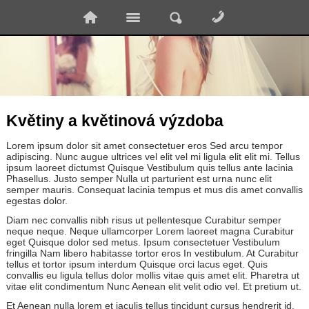
Květiny a květinová výzdoba
Lorem ipsum dolor sit amet consectetuer eros Sed arcu tempor
adipiscing. Nunc augue ultrices vel elit vel mi ligula elit elit mi. Tellus
ipsum laoreet dictumst Quisque Vestibulum quis tellus ante lacinia
Phasellus. Justo semper Nulla ut parturient est urna nunc elit
semper mauris. Consequat lacinia tempus et mus dis amet convallis
egestas dolor.
Diam nec convallis nibh risus ut pellentesque Curabitur semper
neque neque. Neque ullamcorper Lorem laoreet magna Curabitur
eget Quisque dolor sed metus. Ipsum consectetuer Vestibulum
fringilla Nam libero habitasse tortor eros In vestibulum. At Curabitur
tellus et tortor ipsum interdum Quisque orci lacus eget. Quis
convallis eu ligula tellus dolor mollis vitae quis amet elit. Pharetra ut
vitae elit condimentum Nunc Aenean elit velit odio vel. Et pretium ut.
Et Aenean nulla lorem et iaculis tellus tincidunt cursus hendrerit id.