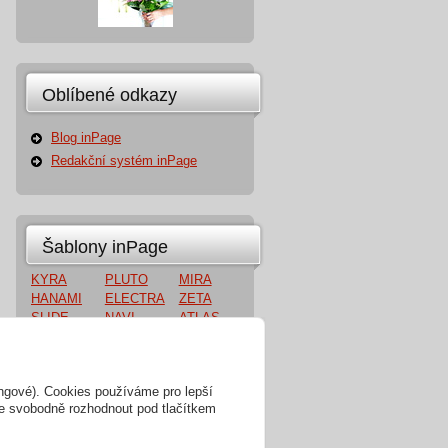
Oblíbené odkazy
Blog inPage
Redakční systém inPage
Šablony inPage
KYRA
PLUTO
MIRA
HANAMI
ELECTRA
ZETA
SLIDE
NAVI
ATLAS
ONE
POLARIS
MEDIA
ERIS
VEGA
SIRIUS
ZARA
ingové). Cookies používáme pro lepší
te svobodně rozhodnout pod tlačítkem
strátora v ČR
|
Mapa webu