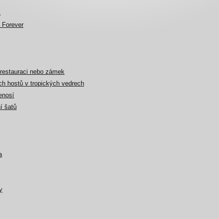
A
 Forever
 restauraci nebo zámek
ch hostů v tropických vedrech
enosí
í šatů
a
y