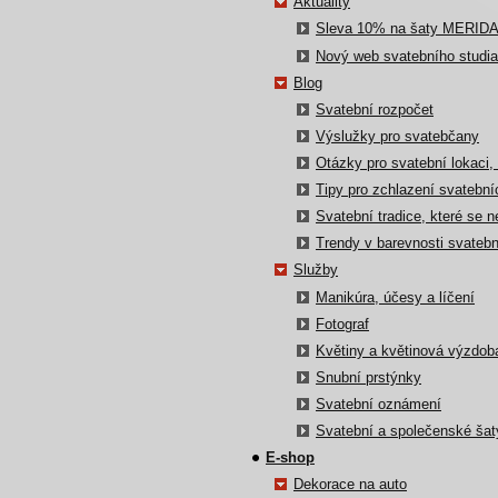
Aktuality
Sleva 10% na šaty MERID
Nový web svatebního studia
Blog
Svatební rozpočet
Výslužky pro svatebčany
Otázky pro svatební lokaci,
Tipy pro zchlazení svatební
Svatební tradice, které se n
Trendy v barevnosti svatebn
Služby
Manikúra, účesy a líčení
Fotograf
Květiny a květinová výzdob
Snubní prstýnky
Svatební oznámení
Svatební a společenské šat
E-shop
Dekorace na auto