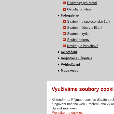
Podvazky pro štěstí
Ozdoby do vlasů
Fotogalerie
Svatební a společenské šaty
Svatební účesy a líčení
Svatební kytice
Snubní prsteny
Nevěsty a ženichové
Ke stažení
Registrace uživatele
Vyhledávání
Mapa webu
Využíváme soubory cooki
Kliknutím na Přijmout cookies dáváte sou
fungování našeho webu, měření jeho výkon
Upravit nastavení.
Copyright © 2026 Svatební studio Foreve
Prohlášení o cookies.