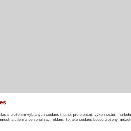
es
hlas s uložením vybraných cookies (nutné, preferenční, výkonnostní, market
nosti a cílení a personalizaci reklam. To jaké cookies budou uloženy, může
r
|
inPage -
webové stránky
s AI,
doména
a
webhosting
u jediného 5★ regi