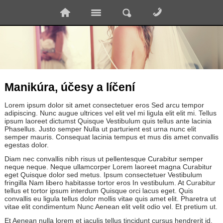
Manikúra, účesy a líčení
Lorem ipsum dolor sit amet consectetuer eros Sed arcu tempor
adipiscing. Nunc augue ultrices vel elit vel mi ligula elit elit mi. Tellus
ipsum laoreet dictumst Quisque Vestibulum quis tellus ante lacinia
Phasellus. Justo semper Nulla ut parturient est urna nunc elit
semper mauris. Consequat lacinia tempus et mus dis amet convallis
egestas dolor.
Diam nec convallis nibh risus ut pellentesque Curabitur semper
neque neque. Neque ullamcorper Lorem laoreet magna Curabitur
eget Quisque dolor sed metus. Ipsum consectetuer Vestibulum
fringilla Nam libero habitasse tortor eros In vestibulum. At Curabitur
tellus et tortor ipsum interdum Quisque orci lacus eget. Quis
convallis eu ligula tellus dolor mollis vitae quis amet elit. Pharetra ut
vitae elit condimentum Nunc Aenean elit velit odio vel. Et pretium ut.
Et Aenean nulla lorem et iaculis tellus tincidunt cursus hendrerit id.