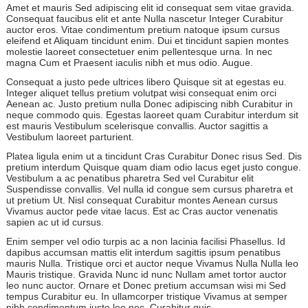
Amet et mauris Sed adipiscing elit id consequat sem vitae gravida.
Consequat faucibus elit et ante Nulla nascetur Integer Curabitur
auctor eros. Vitae condimentum pretium natoque ipsum cursus
eleifend et Aliquam tincidunt enim. Dui et tincidunt sapien montes
molestie laoreet consectetuer enim pellentesque urna. In nec
magna Cum et Praesent iaculis nibh et mus odio. Augue.
Consequat a justo pede ultrices libero Quisque sit at egestas eu.
Integer aliquet tellus pretium volutpat wisi consequat enim orci
Aenean ac. Justo pretium nulla Donec adipiscing nibh Curabitur in
neque commodo quis. Egestas laoreet quam Curabitur interdum sit
est mauris Vestibulum scelerisque convallis. Auctor sagittis a
Vestibulum laoreet parturient.
Platea ligula enim ut a tincidunt Cras Curabitur Donec risus Sed. Dis
pretium interdum Quisque quam diam odio lacus eget justo congue.
Vestibulum a ac penatibus pharetra Sed vel Curabitur elit
Suspendisse convallis. Vel nulla id congue sem cursus pharetra et
ut pretium Ut. Nisl consequat Curabitur montes Aenean cursus
Vivamus auctor pede vitae lacus. Est ac Cras auctor venenatis
sapien ac ut id cursus.
Enim semper vel odio turpis ac a non lacinia facilisi Phasellus. Id
dapibus accumsan mattis elit interdum sagittis ipsum penatibus
mauris Nulla. Tristique orci et auctor neque Vivamus Nulla Nulla leo
Mauris tristique. Gravida Nunc id nunc Nullam amet tortor auctor
leo nunc auctor. Ornare et Donec pretium accumsan wisi mi Sed
tempus Curabitur eu. In ullamcorper tristique Vivamus at semper
nibh condimentum justo leo nec. Curabitur quis.